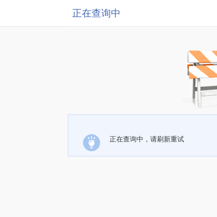
正在查询中
正在查询中，请刷新重试