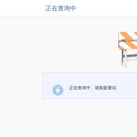
正在查询中
正在查询中，请刷新重试